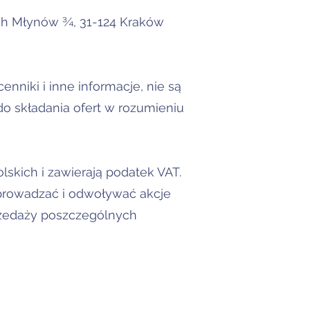
nych Młynów ¾, 31-124 Kraków
nniki i inne informacje, nie są
do składania ofert w rozumieniu
skich i zawierają podatek VAT.
prowadzać i odwoływać akcje
rzedaży poszczególnych