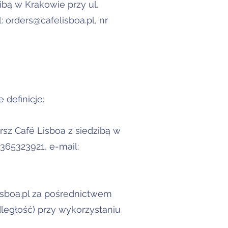
ibą w Krakowie przy ul.
l:
orders@cafelisboa.pl
, nr
definicje:
rsz Café Lisboa z siedzibą w
365323921, e-mail:
sboa.pl
za pośrednictwem
ległość) przy wykorzystaniu