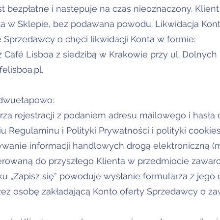
est bezpłatne i następuje na czas nieoznaczony. Kli
a w Sklepie, bez podawana powodu. Likwidacja Kont
 Sprzedawcy o chęci likwidacji Konta w formie:
sz Café Lisboa z siedzibą w Krakowie przy ul. Dolnyc
elisboa.pl.
 dwuetapowo:
rza rejestracji z podaniem adresu mailowego i hasł
u Regulaminu i Polityki Prywatności i polityki cooki
anie informacji handlowych drogą elektroniczną (m.
erowaną do przyszłego Klienta w przedmiocie zawarc
sku „Zapisz się” powoduje wysłanie formularza z jego
zez osobę zakładającą Konto oferty Sprzedawcy o z