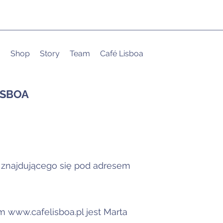
u
Shop
Story
Team
Café Lisboa
ISBOA
o znajdującego się pod adresem
ym
www.cafelisboa.pl
jest Marta