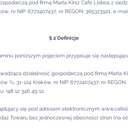
ospodarczą pod firmą Marta Kirsz Café Lisboa z siedz
ów, nr NIP: 6772407437, nr REGON: 365323921, e-mai
§ 2 Definicje
minu poniższym pojęciom przypisuje się następujące 
owadząca działalność gospodarczą pod firmą Marta Ki
ów ¾, 31-124 Kraków, nr NIP: 6772407437, nr REGON: 
nu: +48 12 346 49 12.
najdujący się pod adresem elektronicznym
www.cafeli
daż Towaru bez jednoczesnej obecności stron (na od