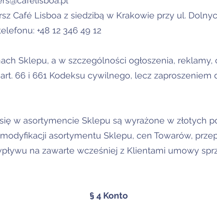
ers@cafelisboa.pl
Kirsz Café Lisboa z siedzibą w Krakowie przy ul. Dol
elefonu: +48 12 346 49 12
ach Sklepu, a w szczególności ogłoszenia, reklamy, ce
art. 66 i 661 Kodeksu cywilnego, lecz zaproszeniem 
się w asortymencie Sklepu są wyrażone w złotych pol
dyfikacji asortymentu Sklepu, cen Towarów, prze
wpływu na zawarte wcześniej z Klientami umowy sp
§ 4 Konto